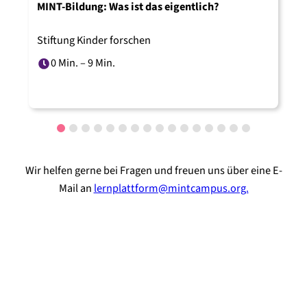
MINT-Bildung: Was ist das eigentlich?
L
Stiftung Kinder forschen
R
0 Min. – 9 Min.
Wir helfen gerne bei Fragen und freuen uns über eine E-
Mail an
lernplattform@mintcampus.org.