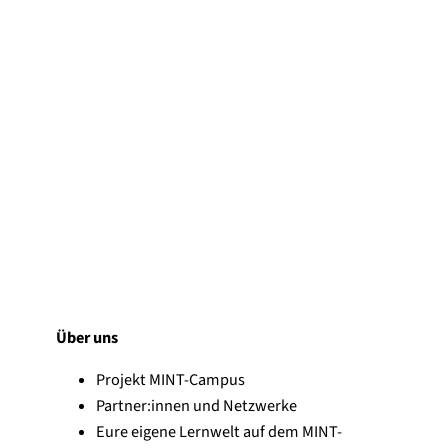
Benutzername oder E-Mail-Adresse
*
b
Passwort
*
l
e
i
Über uns
b
Passwort vergessen?
e
Projekt MINT-Campus
n
Partner:innen und Netzwerke
A
Angemeldet bleiben
P
n
Eure eigene Lernwelt auf dem MINT-
a
g