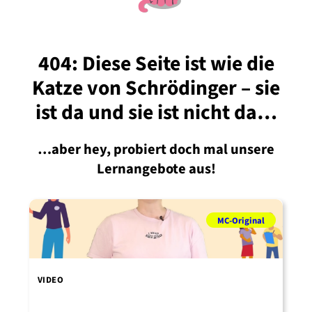
404: Diese Seite ist wie die
Katze von Schrödinger – sie
ist da und sie ist nicht da…
…aber hey, probiert doch mal unsere
Lernangebote aus!
MC-Original
V
VIDEO
M