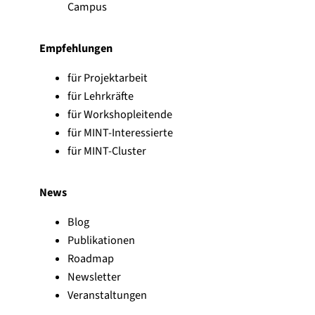
s
Campus
e
s
Absenden
m
w
e
o
Empfehlungen
l
r
d
t
für Projektarbeit
e
o
für Lehrkräfte
t
d
b
für Workshopleitende
e
l
r
für MINT-Interessierte
e
für MINT-Cluster
i
b
e
News
n
Blog
Publikationen
Roadmap
Newsletter
Veranstaltungen