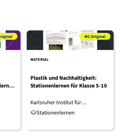
riginal
MC-Original
MATERIAL
MATERI
Plastik und Nachhaltigkeit:
Canva
lernen
Stationenlernen für Klasse 5-10
Bildu
entwi
Karlsruher Institut für
MINT-Q
Technologie (KIT)
Stationenlernen
Arbe