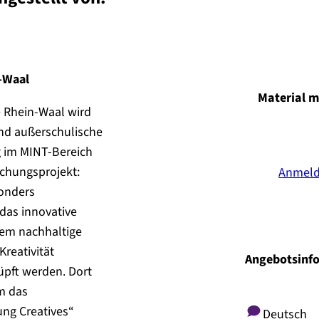
-Waal
Material m
 Rhein-Waal wird
und außerschulische
 im MINT-Bereich
schungsprojekt:
Anmel
onders
das innovative
dem nachhaltige
reativität
Angebotsinf
üpft werden. Dort
m das
ung Creatives“
Deutsch