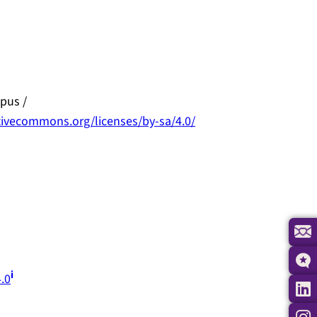
pus /
ivecommons.org/licenses/by-sa/4.0/
i
.0