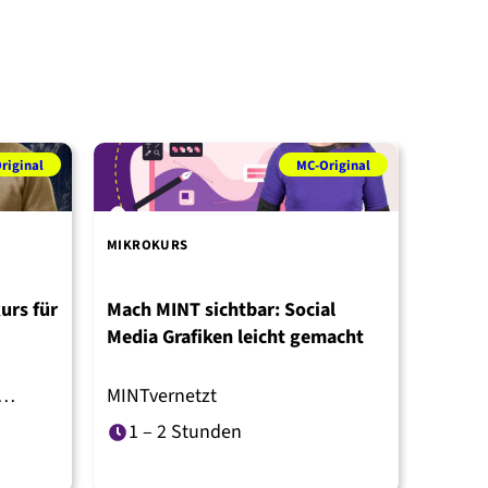
riginal
MC-Original
MIKROKURS
ONLINE
urs für
Mach MINT sichtbar: Social
Data L
Media Grafiken leicht gemacht
bereit
MINTvernetzt
TH Kö
er LMU
1 – 2 Stunden
10 