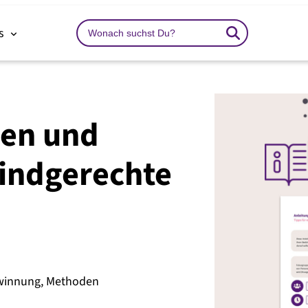
Search
ns
…
en und
kindgerechte
winnung
,
Methoden