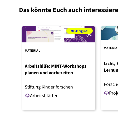
Das könnte Euch auch interessier
iginal
MC-Original
MATERIA
MATERIAL
Licht, 
ln und
Arbeitshilfe: MINT-Workshops
Lernum
planen und vorbereiten
Forsch
Forsch
Stiftung Kinder forschen
Proj
Arbeitsblätter