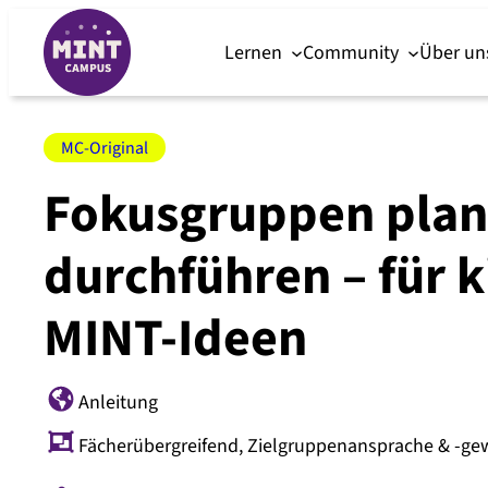
Lernen
Community
Über u
MC-Original
Fokusgruppen plan
durchführen – für 
MINT-Ideen
Anleitung
Fächerübergreifend
,
Zielgruppenansprache & -ge