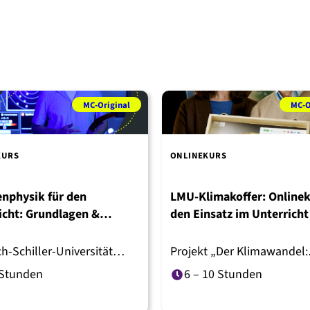
MC-Original
MC-O
KURS
ONLINEKURS
nphysik für den
LMU-Klimakoffer: Onlinek
icht: Grundlagen &
den Einsatz im Unterricht
alien
ch-Schiller-Universität
Projekt „Der Klimawandel:
verstehen und handeln“ d
 Stunden
6 – 10 Stunden