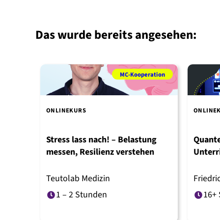
Das wurde bereits angesehen:
ration
MC-Kooperation
ONLINEKURS
ONLINE
rgien
Stress lass nach! – Belastung
Quante
mm
messen, Resilienz verstehen
Unterr
Materi
Teutolab Medizin
Friedri
Jena
1 – 2 Stunden
16+