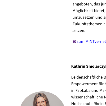
angeboten, das ju
Möglichkeit bietet,
umzusetzen und si
Zukunftsthemen a
setzen.
zum MINTvernetz
Kathrin Smolarczy
Leidenschaftliche B
Empowerment für K
in FabLabs und Mak
wissenschaftliche M
Hochschule Rhein-