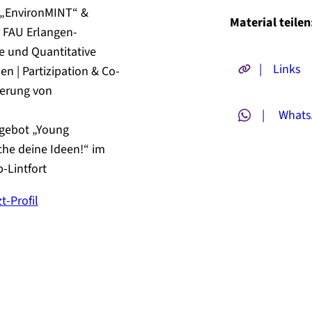
e
d
 „EnvironMINT“ &
r
Material teilen
e
 FAU Erlangen-
n
t
a
e und Quantitative
b
m
l
| Links
 | Partizipation & Co-
e
e
derung von
B
i
e
b
| Whats
n
e
ngebot „Young
u
n
t
iche deine Ideen!“ im
z
-Lintfort
e
r
-Profil
n
a
m
e
A
n
g
e