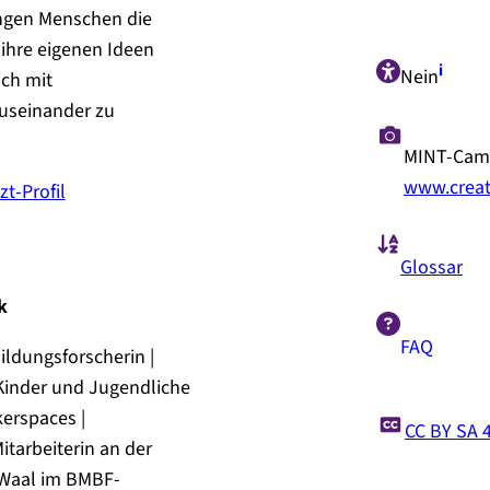
ngen Menschen die
 ihre eigenen Ideen
i
Nein
ch mit
useinander zu
Benutzername oder E-Mail-Adresse
*
MINT-Cam
www.creat
t-Profil
Passwort
*
Glossar
k
Passwort vergessen?
FAQ
A
Angemeldet bleiben
ildungsforscherin |
B
n
inder und Jugendliche
e
g
n
erspaces |
e
CC BY SA 4
u
Absenden
m
itarbeiterin an der
t
e
Waal im BMBF-
z
l