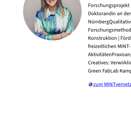
Forschungsprojekt
Doktorandin an der
NürnbergQualitativ
Forschungsmethoden
Konstruktion | För
freizeitlichen MINT-
AktivitätenPraxisa
Creatives: Verwirkl
Green FabLab Kamp
zum MINTvernetzt