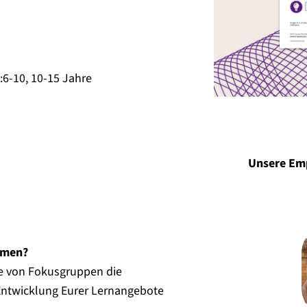
:
6-10
,
10-15
Jahre
Unsere Em
mmen?
lfe von Fokusgruppen die
 Entwicklung Eurer Lernangebote