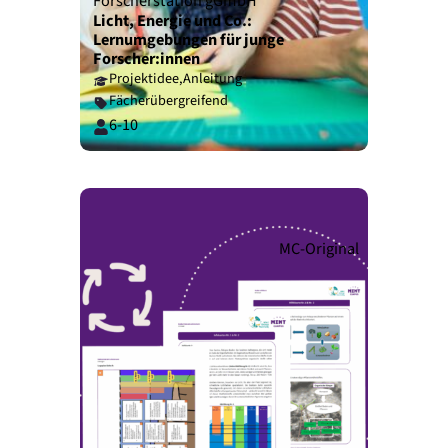
Forscherstation gGmbH
Licht, Energie und Co.:
Lernumgebungen für junge
Forscher:innen
Projektidee,
Anleitung
Fächerübergreifend
6-10
MC-Original