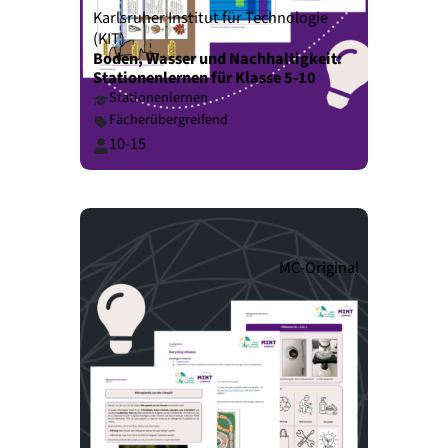
Karlsruher Institut für Technologie
(KIT)
Boden, Wasser und Nachhaltigkeit:
Stationenlernen für Klasse 5-10
Stationenlernen
Fächerübergreifend
10-15
MC-Original