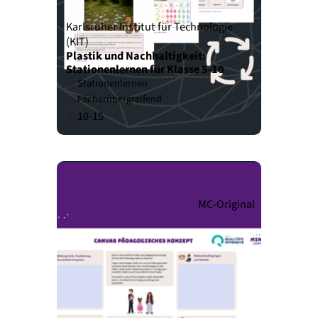
Karlsruher Institut für Technologie
(KIT)
Plastik und Nachhaltigkeit:
Stationenlernen für Klasse 5-10
Stationenlernen
Fächerübergreifend
10-15
MC-Original