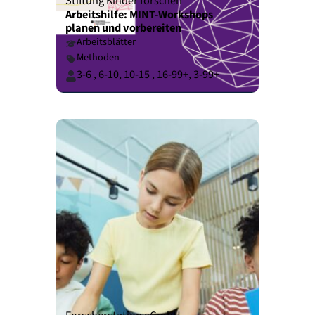
Stiftung Kinder forschen
Arbeitshilfe: MINT-Workshops
planen und vorbereiten
Arbeitsblätter
Methoden
3-6
,
6-10
,
10-15
,
16-99+
,
3-99+