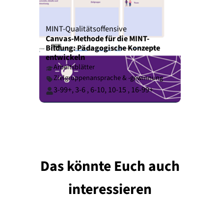
MINT-Qualitätsoffensive
Canvas-Methode für die MINT-
Bildung: Pädagogische Konzepte
entwickeln
Arbeitsblätter
Zielgruppenansprache & -gewinnung
3-99+
,
3-6
,
6-10
,
10-15
,
16-99+
Das könnte Euch auch
interessieren