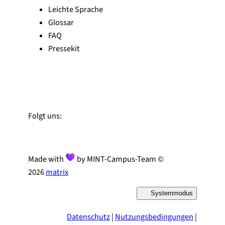
Leichte Sprache
Glossar
FAQ
Pressekit
Zu Linked-In
Zu YouTube
Instagram
Folgt uns:
Made with
by MINT-Campus-Team ©
2026
matrix
Systemmodus
D
a
r
Datenschutz
|
Nutzungsbedingungen
|
s