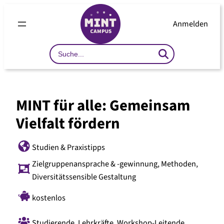
Anmelden
Search
…
MINT für alle: Gemeinsam
Vielfalt fördern
Studien & Praxistipps
Zielgruppenansprache & -gewinnung
,
Methoden
,
Diversitätssensible Gestaltung
kostenlos
Studierende
,
Lehrkräfte
,
Workshop-Leitende