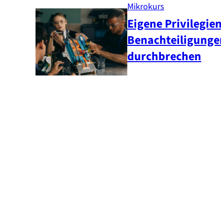
Mikrokurs
Eigene Privilegie
Benachteiligunge
durchbrechen