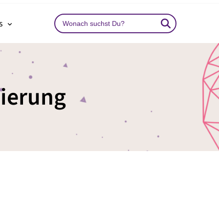
Search
ns
…
sierung