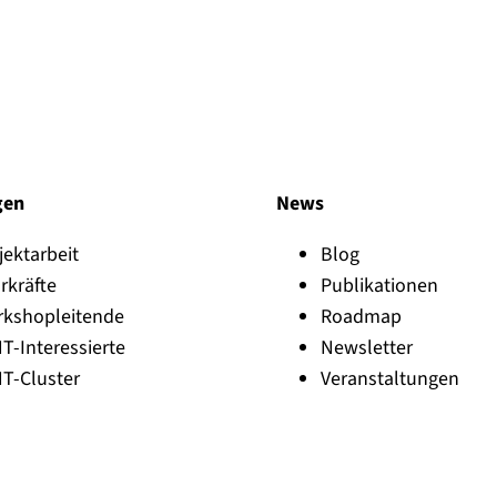
r
d
e
e
s
t
s
b
e
l
e
i
b
e
gen
News
n
jektarbeit
Blog
rkräfte
Publikationen
rkshopleitende
Roadmap
NT-Interessierte
Newsletter
NT-Cluster
Veranstaltungen