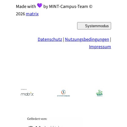
Made with
by MINT-Campus-Team ©
2026
matrix
Systemmodus
D
a
r
Datenschutz
|
Nutzungsbedingungen
|
s
t
Impressum
e
l
l
u
n
g
u
m
s
c
h
a
l
t
e
n