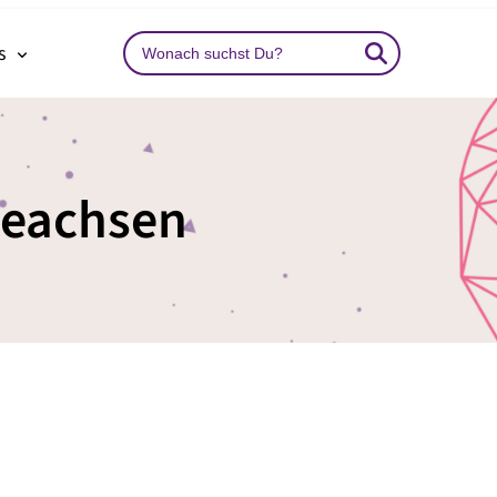
Search
ns
…
eachsen