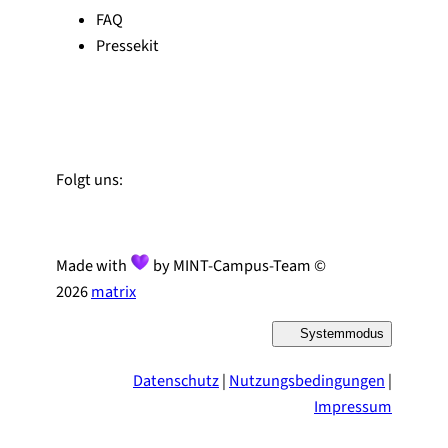
FAQ
Pressekit
Zu Linked-In
Zu YouTube
Instagram
Folgt uns:
Made with
by MINT-Campus-Team ©
2026
matrix
Systemmodus
D
a
r
Datenschutz
|
Nutzungsbedingungen
|
s
t
Impressum
e
l
l