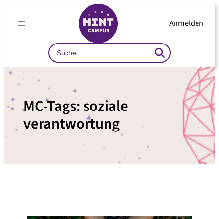
Zum
Inhalt
Anmelden
springen
Search
…
MC-Tags:
soziale
verantwortung