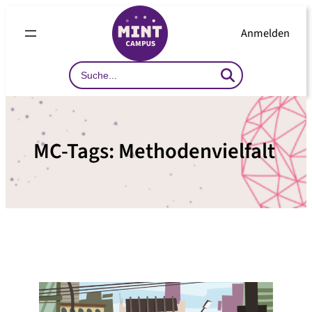
Zum
Inhalt
Anmelden
springen
Search
…
MC-Tags:
Methodenvielfalt