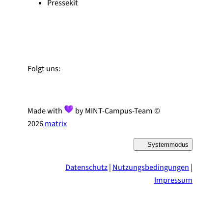
Pressekit
Zu Linked-In
Zu YouTube
Instagram
Folgt uns:
Made with
by MINT-Campus-Team ©
2026
matrix
Systemmodus
D
a
r
Datenschutz
|
Nutzungsbedingungen
|
s
t
Impressum
e
l
l
u
n