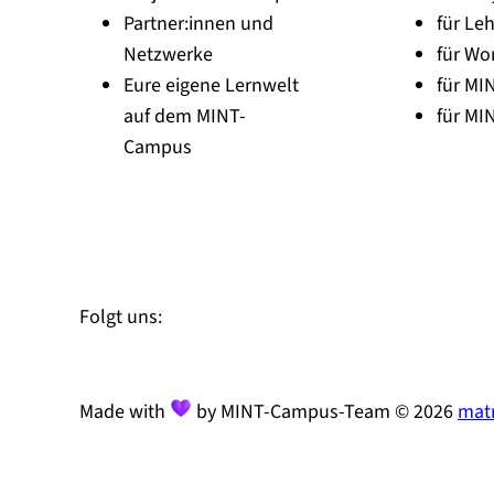
Partner:innen und
für Leh
Netzwerke
für Wo
Eure eigene Lernwelt
für MI
auf dem MINT-
für MI
Campus
Zu Linked-In
Zu YouTube
Instagram
Folgt uns:
Made with
by MINT-Campus-Team © 2026
matr