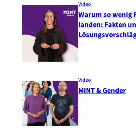
Video
Warum so wenig F
landen: Fakten u
Lösungsvorschlä
Video
MINT & Gender