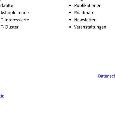
e
rkräfte
Publikationen
r
rkshopleitende
Roadmap
NT-Interessierte
Newsletter
NT-Cluster
Veranstaltungen
Datensc
ix