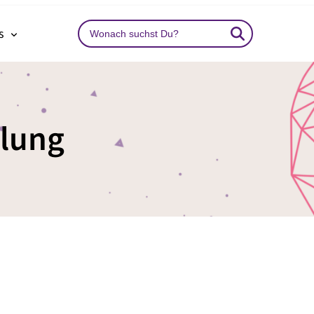
Search
ns
…
llung