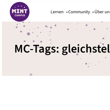
Zum
Lernen
Community
Über u
Inhalt
springen
MC-Tags:
gleichste