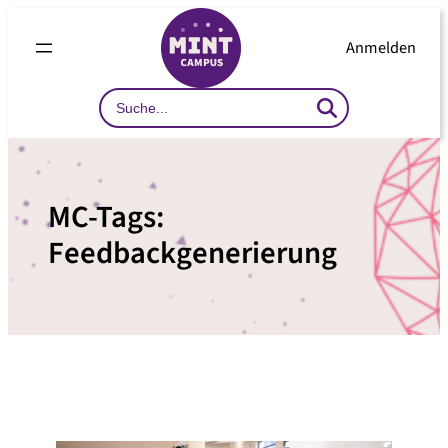
Zum
Inhalt
Anmelden
springen
Search
…
MC-Tags:
Feedbackgenerierung