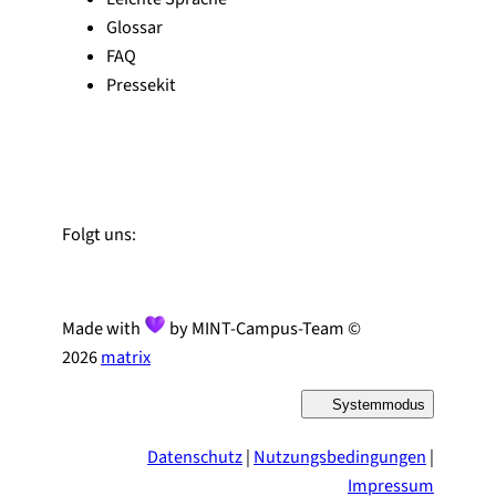
Glossar
FAQ
Pressekit
Zu Linked-In
Zu YouTube
Instagram
Folgt uns:
Made with
by MINT-Campus-Team ©
2026
matrix
Systemmodus
D
a
r
Datenschutz
|
Nutzungsbedingungen
|
s
t
Impressum
e