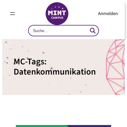
Zum
Inhalt
Anmelden
springen
Search
…
MC-Tags:
Datenkommunikation