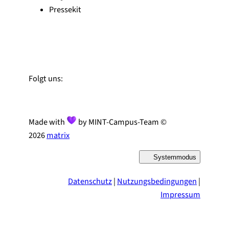
Pressekit
Zu Linked-In
Zu YouTube
Instagram
Folgt uns:
Made with
by MINT-Campus-Team ©
2026
matrix
Systemmodus
D
a
r
Datenschutz
|
Nutzungsbedingungen
|
s
t
Impressum
e
l
l
u