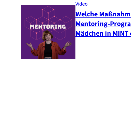
Video
Welche Maßnahm
Mentoring-Progr
Mädchen in MINT 