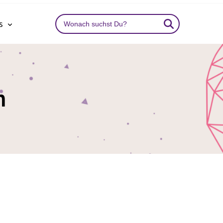
Search
ns
…
h