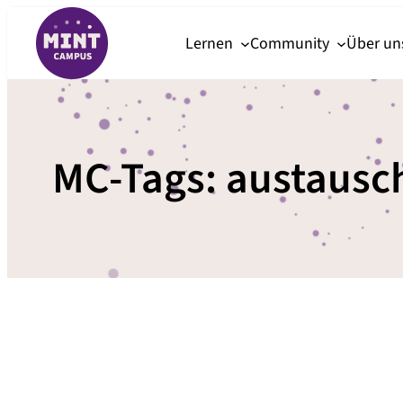
Zum
Lernen
Community
Über u
Inhalt
springen
MC-Tags:
austausc