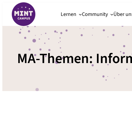
Zum
Lernen
Community
Über u
Inhalt
springen
MA-Themen:
Infor