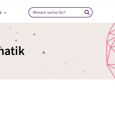
Search
ns
…
matik