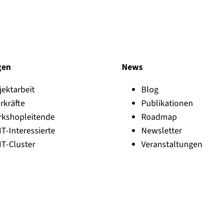
e
e
r
t
n
b
a
l
m
e
e
i
b
gen
News
e
n
jektarbeit
Blog
rkräfte
Publikationen
rkshopleitende
Roadmap
NT-Interessierte
Newsletter
NT-Cluster
Veranstaltungen