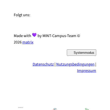
Zu Linked-In
Zu YouTube
Instagram
Folgt uns:
Made with
by MINT-Campus-Team ©
2026
matrix
Systemmodus
D
a
r
Datenschutz
|
Nutzungsbedingungen
|
s
t
Impressum
e
l
l
u
n
g
u
m
s
c
h