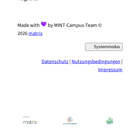
Made with
by MINT-Campus-Team ©
2026
matrix
Systemmodus
D
a
r
Datenschutz
|
Nutzungsbedingungen
|
s
t
Impressum
e
l
l
u
n
g
u
m
s
c
h
a
l
t
e