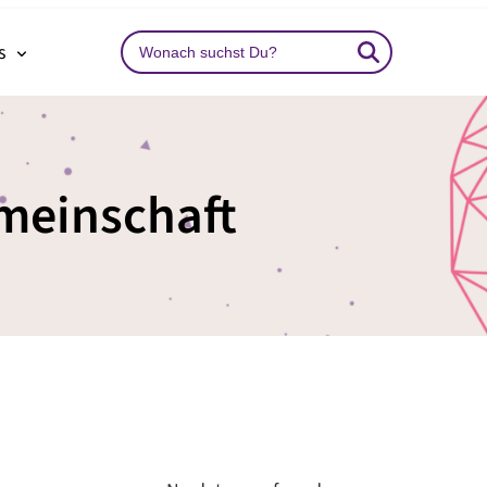
Search
ns
…
meinschaft
*
Benutzername oder E-Mail-Adresse
*
*