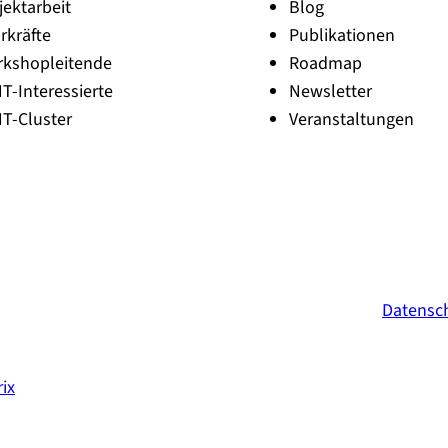
jektarbeit
Blog
i
rkräfte
Publikationen
b
e
rkshopleitende
Roadmap
n
NT-Interessierte
Newsletter
NT-Cluster
Veranstaltungen
Datensc
ix