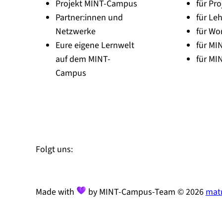
Projekt MINT-Campus
für Pro
Partner:innen und
für Leh
Netzwerke
für Wo
Eure eigene Lernwelt
für MI
auf dem MINT-
für MI
Campus
Zu Linked-In
Zu YouTube
Instagram
Folgt uns:
Made with
by MINT-Campus-Team © 2026
matr