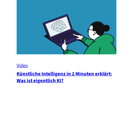
Video
Künstliche Intelligenz in 2 Minuten erklärt:
Was ist eigentlich KI?