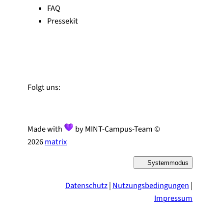
FAQ
Pressekit
Zu Linked-In
Zu YouTube
Instagram
Folgt uns:
Made with
by MINT-Campus-Team ©
2026
matrix
Systemmodus
D
a
r
Datenschutz
|
Nutzungsbedingungen
|
s
t
Impressum
e
l
l