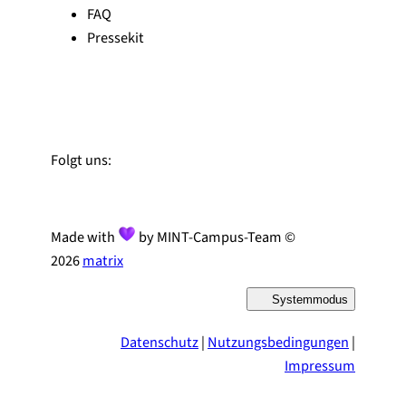
FAQ
Pressekit
Zu Linked-In
Zu YouTube
Instagram
Folgt uns:
Made with
by MINT-Campus-Team ©
2026
matrix
Systemmodus
D
a
r
Datenschutz
|
Nutzungsbedingungen
|
s
t
Impressum
e
l
l