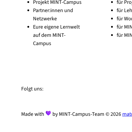
Projekt MINT-Campus
für Pro
Partner:innen und
für Leh
Netzwerke
für Wo
Eure eigene Lernwelt
für MI
auf dem MINT-
für MI
Campus
Zu Linked-In
Zu YouTube
Instagram
Folgt uns:
Made with
by MINT-Campus-Team © 2026
matr