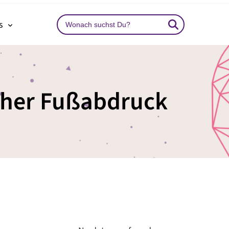
Search
ns
…
cher Fußabdruck
Benutzername oder E-Mail-Adresse
*