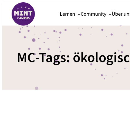
Zum
Lernen
Community
Über u
Inhalt
springen
MC-Tags:
ökologis