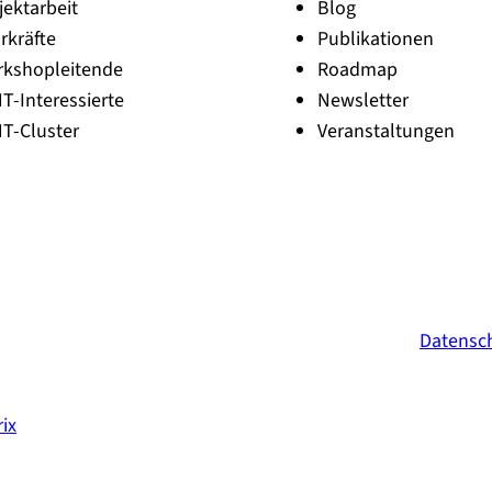
e
jektarbeit
Blog
i
rkräfte
Publikationen
b
e
rkshopleitende
Roadmap
n
NT-Interessierte
Newsletter
NT-Cluster
Veranstaltungen
Datensc
ix