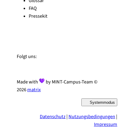
Glossar
FAQ
Pressekit
Zu Linked-In
Zu YouTube
Instagram
Folgt uns:
Made with
by MINT-Campus-Team ©
2026
matrix
Systemmodus
D
a
r
Datenschutz
|
Nutzungsbedingungen
|
s
t
Impressum
e
l