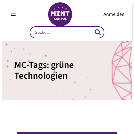
Zum
Inhalt
Anmelden
springen
Search
…
MC-Tags:
grüne
Technologien