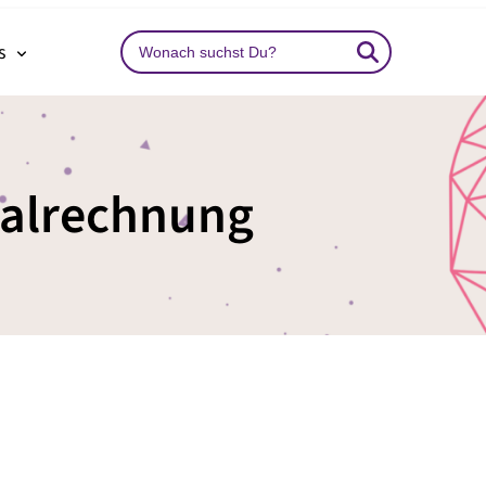
Search
ns
…
ialrechnung