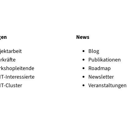
m
t
e
b
l
e
i
b
gen
News
e
n
jektarbeit
Blog
rkräfte
Publikationen
rkshopleitende
Roadmap
NT-Interessierte
Newsletter
NT-Cluster
Veranstaltungen