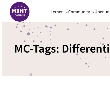
Zum
Lernen
Community
Über u
Inhalt
springen
MC-Tags:
Different