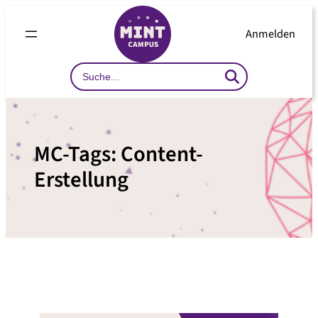
Zum
Inhalt
Anmelden
springen
Search
…
MC-Tags:
Content-
Erstellung