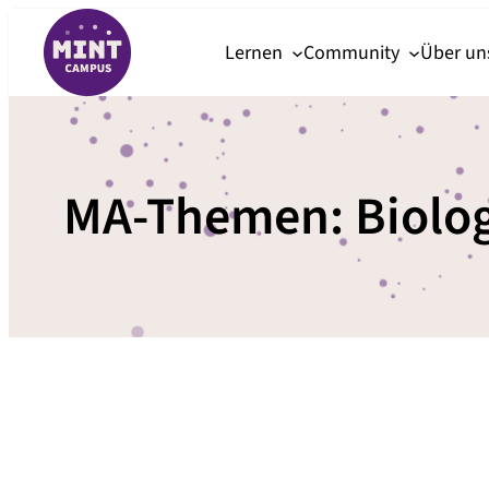
Zum
Lernen
Community
Über u
Inhalt
springen
MA-Themen:
Biolo