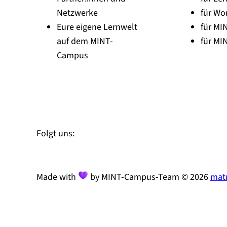
Netzwerke
für Wo
Eure eigene Lernwelt
für MI
auf dem MINT-
für MI
Campus
Zu Linked-In
Zu YouTube
Instagram
Folgt uns:
Made with
by MINT-Campus-Team © 2026
matr