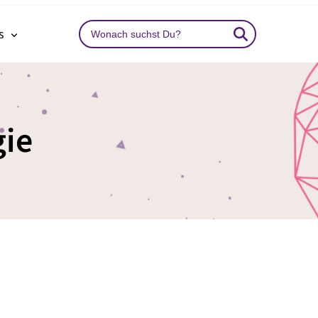
Search
ns
…
gie