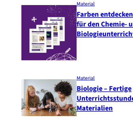
Material
Farben entdecken
für den Chemie- 
Biologieunterrich
Material
Biologie – Fertige
Unterrichtsstund
Materialien