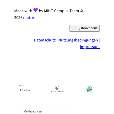
Made with
by MINT-Campus-Team ©
2026
matrix
Systemmodus
D
a
r
Datenschutz
|
Nutzungsbedingungen
|
s
t
Impressum
e
l
l
u
n
g
u
m
s
c
h
a
l
t
e
n