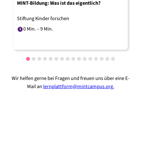
MINT-Bildung: Was ist das eigentlich?
L
Stiftung Kinder forschen
R
0 Min. – 9 Min.
Wir helfen gerne bei Fragen und freuen uns über eine E-
Mail an
lernplattform@mintcampus.org.