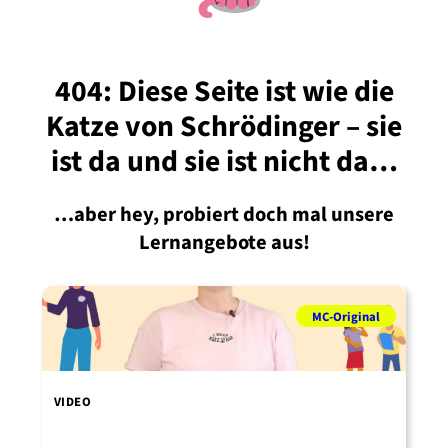
404: Diese Seite ist wie die
Katze von Schrödinger – sie
ist da und sie ist nicht da…
…aber hey, probiert doch mal unsere
Lernangebote aus!
MC-Original
V
VIDEO
M