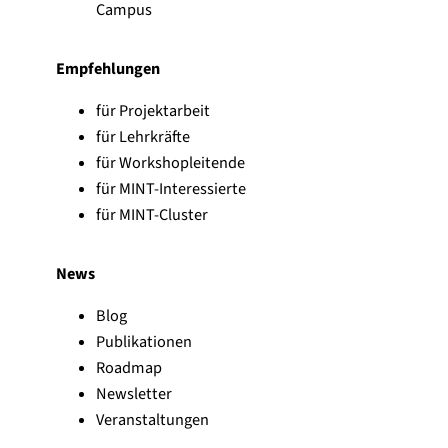
t
Campus
e
E
Absenden
m
-
e
M
Empfehlungen
l
a
d
i
für Projektarbeit
e
l
für Lehrkräfte
t
-
b
für Workshopleitende
A
l
d
für MINT-Interessierte
e
r
für MINT-Cluster
i
e
b
s
e
s
News
n
e
Blog
Publikationen
Roadmap
Newsletter
Veranstaltungen