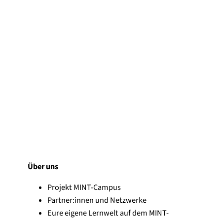
Benutzername oder E-Mail-Adresse
*
A
Passwort
*
n
g
e
Über uns
m
Passwort vergessen?
e
Projekt MINT-Campus
l
Partner:innen und Netzwerke
A
Angemeldet bleiben
d
n
Eure eigene Lernwelt auf dem MINT-
e
g